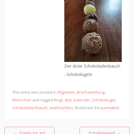
Der dicke Schokoladenbauch
–
Schokokugeln
This entry was posted in
Allgemein
,
Briefsammlung
,
Menschen
and tagged
Birgit
,
dick
,
Kalender
,
Schokokugel
,
Schokoladenbauch
,
weihnachten
. Bookmark the
permalink
.
Beitragsnavigation
←
Sonne tut gut
Fotoleinwand
→