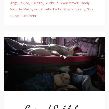
Birgit
,
Box
,
cd
,
CDRegal
,
Glückauf
,
Grönemeyer
,
Handy
,
Melodie
,
Musik
,
Musikquelle
,
Radia
,
Sinatra
,
spotify
,
Stick
Leave a comment
Gesund Schlafen