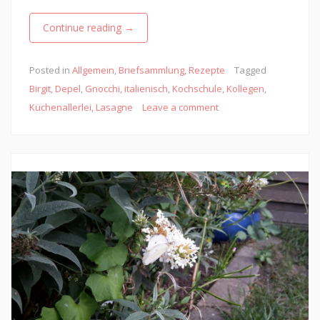
Continue reading
→
Posted in
Allgemein
,
Briefsammlung
,
Rezepte
Tagged
Birgit
,
Depel
,
Gnocchi
,
italienisch
,
Kochschule
,
Kollegen
,
Küchenallerlei
,
Lasagne
Leave a comment