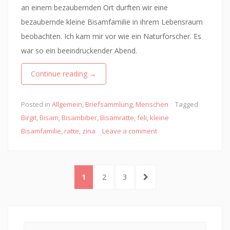
an einem bezaubernden Ort durften wir eine
bezaubernde kleine Bisamfamilie in ihrem Lebensraum
beobachten. Ich kam mir vor wie ein Naturforscher. Es
war so ein beeindruckender Abend.
Continue reading
→
Posted in
Allgemein
,
Briefsammlung
,
Menschen
Tagged
Birgit
,
Bisam
,
Bisambiber
,
Bisamratte
,
feli
,
kleine
Bisamfamilie
,
ratte
,
zina
Leave a comment
Seitennummerierung
PAGE
PAGE
PAGE
NEXT
1
2
3
der
PAGE
Beiträge
Search