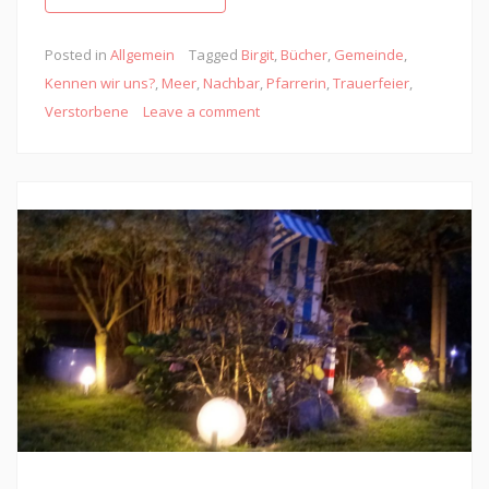
Posted in
Allgemein
Tagged
Birgit
,
Bücher
,
Gemeinde
,
Kennen wir uns?
,
Meer
,
Nachbar
,
Pfarrerin
,
Trauerfeier
,
Verstorbene
Leave a comment