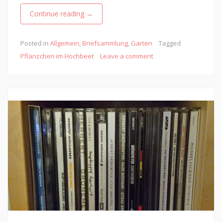
Continue reading
→
Posted in
Allgemein
,
Briefsammlung
,
Garten
Tagged
Pflänzchen im Hochbeet
Leave a comment