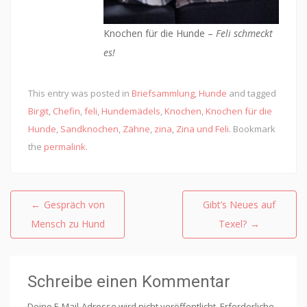
Knochen für die Hunde –
Feli schmeckt
es!
This entry was posted in
Briefsammlung
,
Hunde
and tagged
Birgit
,
Chefin
,
feli
,
Hundemädels
,
Knochen
,
Knochen für die
Hunde
,
Sandknochen
,
Zähne
,
zina
,
Zina und Feli
. Bookmark
the
permalink
.
Beitragsnavigation
←
Gespräch von
Gibt’s Neues auf
Mensch zu Hund
Texel?
→
Schreibe einen Kommentar
Deine E-Mail-Adresse wird nicht veröffentlicht.
Erforderliche