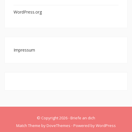
WordPress.org
Impressum
© Copyright 2026
⋅
Briefe an dich
Match Theme by
DoveThemes
⋅
Powered by
WordPress