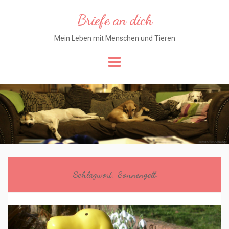
Briefe an dich
Mein Leben mit Menschen und Tieren
Skip
to
content
Schlagwort:
Sonnengelb