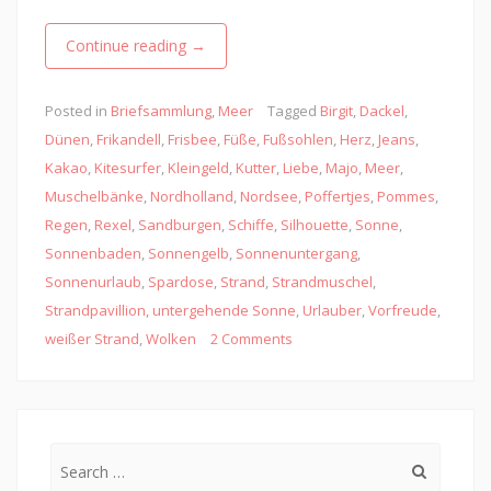
Continue reading
→
Posted in
Briefsammlung
,
Meer
Tagged
Birgit
,
Dackel
,
Dünen
,
Frikandell
,
Frisbee
,
Füße
,
Fußsohlen
,
Herz
,
Jeans
,
Kakao
,
Kitesurfer
,
Kleingeld
,
Kutter
,
Liebe
,
Majo
,
Meer
,
Muschelbänke
,
Nordholland
,
Nordsee
,
Poffertjes
,
Pommes
,
Regen
,
Rexel
,
Sandburgen
,
Schiffe
,
Silhouette
,
Sonne
,
Sonnenbaden
,
Sonnengelb
,
Sonnenuntergang
,
Sonnenurlaub
,
Spardose
,
Strand
,
Strandmuschel
,
Strandpavillion
,
untergehende Sonne
,
Urlauber
,
Vorfreude
,
weißer Strand
,
Wolken
2 Comments
Search
for: